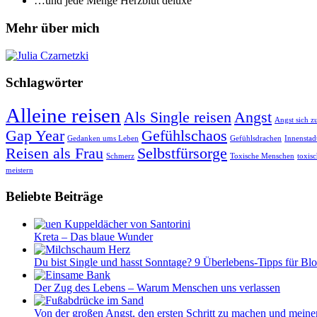
…und jede Menge Herzblut deluxe
Mehr über mich
Schlagwörter
Alleine reisen
Als Single reisen
Angst
Angst sich z
Gap Year
Gefühlschaos
Gedanken ums Leben
Gefühlsdrachen
Innensta
Reisen als Frau
Selbstfürsorge
Schmerz
Toxische Menschen
toxis
meistern
Beliebte Beiträge
Kreta – Das blaue Wunder
Du bist Single und hasst Sonntage? 9 Überlebens-Tipps für B
Der Zug des Lebens – Warum Menschen uns verlassen
Von der großen Angst, den ersten Schritt zu machen und meine