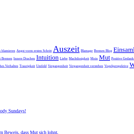
Auszeit
Einsam
u blamieren
Angst vorm ersten Schritt
Blamage
Bremen Blog
Intuition
Mut
dt Bremen
Innere Drachen
Liebe
Machtlosigkeit
Moin
Positive Gedank
W
ches Verhalten
Traurigkeit
Umfeld
Vergangenheit
Vergangenheit verstehen
Vogelperspektive
loody Sundays!
m Beweis, dass Mut sich lohnt.