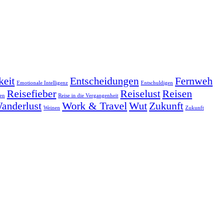
keit
Entscheidungen
Fernweh
Emotionale Intelligenz
Entschuldigen
Reisefieber
Reiselust
Reisen
en
Reise in die Vergangenheit
anderlust
Work & Travel
Wut
Zukunft
Weinen
Zukunft