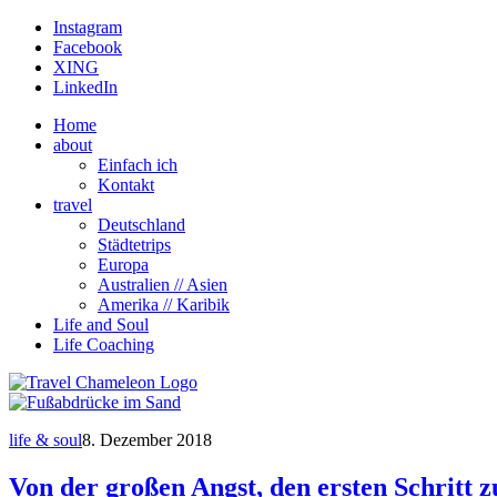
Instagram
Facebook
XING
LinkedIn
Home
about
Einfach ich
Kontakt
travel
Deutschland
Städtetrips
Europa
Australien // Asien
Amerika // Karibik
Life and Soul
Life Coaching
life & soul
8. Dezember 2018
Von der großen Angst, den ersten Schritt 