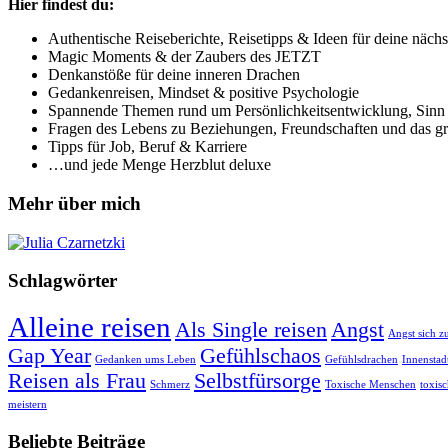
Hier findest du:
Authentische Reiseberichte, Reisetipps & Ideen für deine nächs
Magic Moments & der Zaubers des JETZT
Denkanstöße für deine inneren Drachen
Gedankenreisen, Mindset & positive Psychologie
Spannende Themen rund um Persönlichkeitsentwicklung, Sinn &
Fragen des Lebens zu Beziehungen, Freundschaften und das g
Tipps für Job, Beruf & Karriere
…und jede Menge Herzblut deluxe
Mehr über mich
Schlagwörter
Alleine reisen
Als Single reisen
Angst
Angst sich z
Gap Year
Gefühlschaos
Gedanken ums Leben
Gefühlsdrachen
Innensta
Reisen als Frau
Selbstfürsorge
Schmerz
Toxische Menschen
toxis
meistern
Beliebte Beiträge