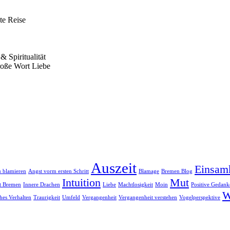
te Reise
 Spiritualität
roße Wort Liebe
Auszeit
Einsam
u blamieren
Angst vorm ersten Schritt
Blamage
Bremen Blog
Intuition
Mut
dt Bremen
Innere Drachen
Liebe
Machtlosigkeit
Moin
Positive Gedank
W
ches Verhalten
Traurigkeit
Umfeld
Vergangenheit
Vergangenheit verstehen
Vogelperspektive