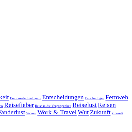
keit
Entscheidungen
Fernweh
Emotionale Intelligenz
Entschuldigen
Reisefieber
Reiselust
Reisen
en
Reise in die Vergangenheit
anderlust
Work & Travel
Wut
Zukunft
Weinen
Zukunft