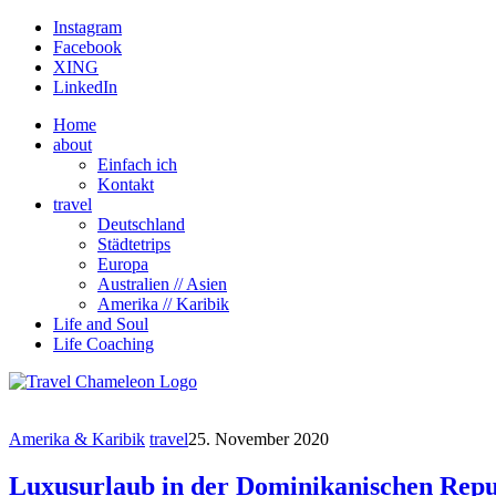
Instagram
Facebook
XING
LinkedIn
Home
about
Einfach ich
Kontakt
travel
Deutschland
Städtetrips
Europa
Australien // Asien
Amerika // Karibik
Life and Soul
Life Coaching
Amerika & Karibik
travel
25. November 2020
Luxusurlaub in der Dominikanischen Rep