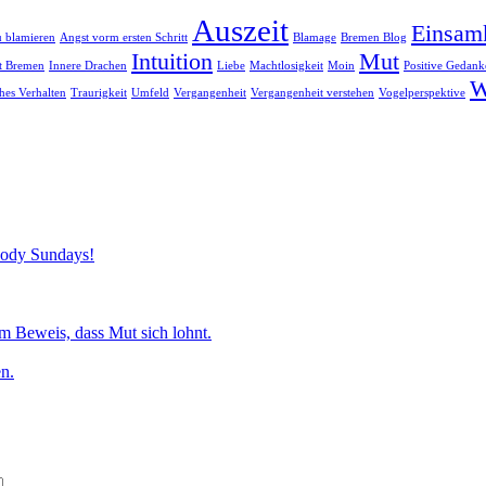
Auszeit
Einsam
u blamieren
Angst vorm ersten Schritt
Blamage
Bremen Blog
Intuition
Mut
dt Bremen
Innere Drachen
Liebe
Machtlosigkeit
Moin
Positive Gedank
W
ches Verhalten
Traurigkeit
Umfeld
Vergangenheit
Vergangenheit verstehen
Vogelperspektive
loody Sundays!
m Beweis, dass Mut sich lohnt.
n.