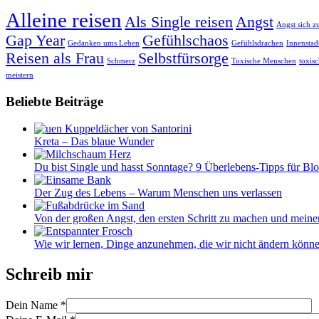
Alleine reisen
Als Single reisen
Angst
Angst sich z
Gap Year
Gefühlschaos
Gedanken ums Leben
Gefühlsdrachen
Innensta
Reisen als Frau
Selbstfürsorge
Schmerz
Toxische Menschen
toxis
meistern
Beliebte Beiträge
Kreta – Das blaue Wunder
Du bist Single und hasst Sonntage? 9 Überlebens-Tipps für B
Der Zug des Lebens – Warum Menschen uns verlassen
Von der großen Angst, den ersten Schritt zu machen und meine
Wie wir lernen, Dinge anzunehmen, die wir nicht ändern könne
Schreib mir
Dein Name
*