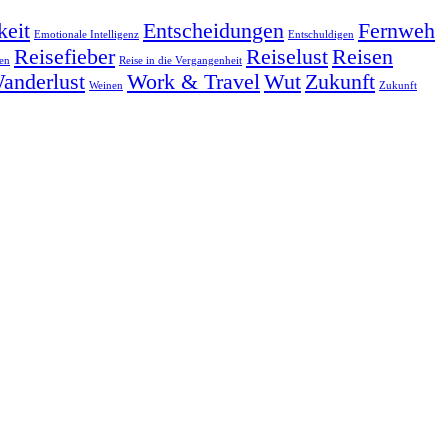
keit
Entscheidungen
Fernweh
Emotionale Intelligenz
Entschuldigen
Reisefieber
Reiselust
Reisen
en
Reise in die Vergangenheit
anderlust
Work & Travel
Wut
Zukunft
Weinen
Zukunft