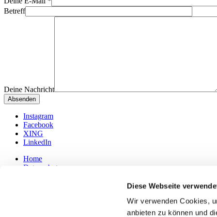
Deine E-Mail
*
Betreff
Deine Nachricht
Instagram
Facebook
XING
LinkedIn
Home
Datenschutz
Impressum
Diese Webseite verwende
© 2020-2020 travel chameleon – made by Julia with
Alle Rechte vorb
Wir verwenden Cookies, um
Home
anbieten zu können und di