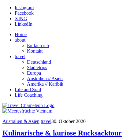
Instagram
Facebook
XING
LinkedIn
Home
about
Einfach ich
Kontakt
travel
Deutschland
Städtetrips
Europa
Australien // Asien
Amerika // Karibik
Life and Soul
Life Coaching
Australien & Asien
travel
30. Oktober 2020
Kulinarische & kuriose Rucksacktour