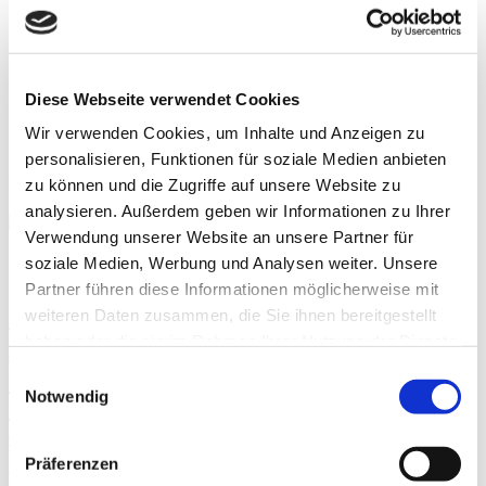
Denkanstöße für deine inneren Drachen
Gedankenreisen, Mindset & positive Psychologie
Spannende Themen rund um Persönlichkeitsentwicklung,
Sinn & Spiritualität
Fragen des Lebens zu Beziehungen, Freundschaften und das
Diese Webseite verwendet Cookies
große Wort Liebe
Tipps für Job, Beruf & Karriere
Wir verwenden Cookies, um Inhalte und Anzeigen zu
…und jede Menge Herzblut deluxe
personalisieren, Funktionen für soziale Medien anbieten
Mehr über mich
zu können und die Zugriffe auf unsere Website zu
analysieren. Außerdem geben wir Informationen zu Ihrer
Verwendung unserer Website an unsere Partner für
Schlagwörter
soziale Medien, Werbung und Analysen weiter. Unsere
Partner führen diese Informationen möglicherweise mit
Alleine reisen
Als Single reisen
Angst
weiteren Daten zusammen, die Sie ihnen bereitgestellt
Angst sich
haben oder die sie im Rahmen Ihrer Nutzung der Dienste
Auszeit
zu blamieren
Angst vorm ersten Schritt
Blamage
Bremen Blog
gesammelt haben.
Einwilligungsauswahl
Einsamkeit
Entscheidungen
Emotionale Intelligenz
Entschuldigen
Notwendig
Fernweh
Gap Year
Gefühlschaos
Gedanken ums Leben
Intuition
Gefühlsdrachen
Innenstadt Bremen
Innere Drachen
Liebe
Machtlosigkeit
Mut
Reisefieber
Präferenzen
Moin
Positive Gedanken
Reise in die Vergangenheit