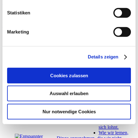
Reiselust
Reisen
Reisen als Frau
Schmerz
Selbstfürsorge
Toxische Menschen
toxisches Verhalten
Traurigkeit
Umfeld
Statistiken
Wanderlust
Vergangenheit
Vergangenheit verstehen
Vogelperspektive
Weinen
Work & Travel
Wut
Zukunft
Zukunft meistern
Marketing
Beliebte Beiträge
Kreta – Das blaue Wunder
Du bist Single und
Details zeigen
hasst Sonntage? 9
Überlebens-Tipps
für Bloody
Cookies zulassen
Sundays!
Der Zug des
Lebens – Warum
Auswahl erlauben
Menschen uns verlassen
Von der großen
Angst, den ersten
Schritt zu machen
Nur notwendige Cookies
und meinem
Beweis, dass Mut
sich lohnt.
Wie wir lernen,